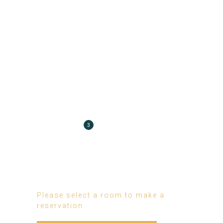
CHECKOUT
SEARCH
BOOKING
1
2
CHECKOUT
3
THANK YOU
4
Please select a room to make a
reservation