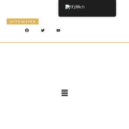
French
info@comens.africa
24h/24 - 7j/7
ACTUALITÉS
Les inscriptions pour la nouvelle année son