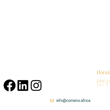
Horai
24H/2
7J / 7
info@comens.africa