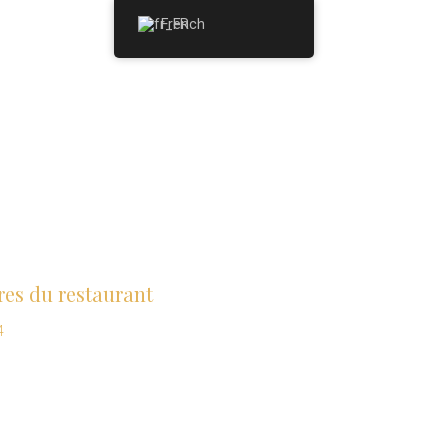
French
res du restaurant
4